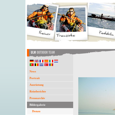
News
Portrait
Ausrüstung
Reiseberichte
Pressearchiv
Bildergalerie
Donau