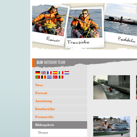
News
Portrait
Ausrüstung
Reiseberichte
Pressearchiv
Bildergalerie
Donau