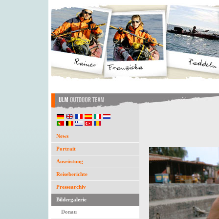
News
Portrait
Ausrüstung
Reiseberichte
Pressearchiv
Bildergalerie
Donau