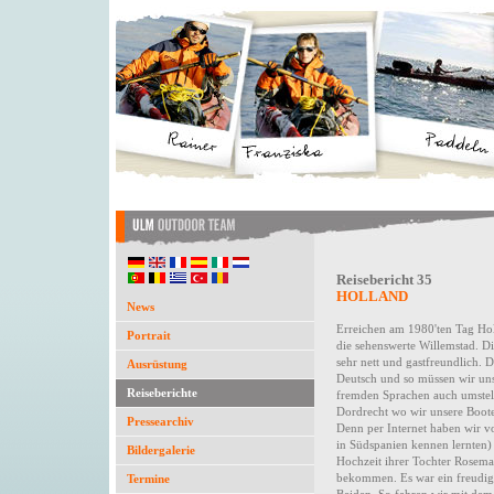
Reisebericht 35
HOLLAND
News
Erreichen am 1980'ten Tag Holl
Portrait
die sehenswerte Willemstad. D
sehr nett und gastfreundlich. 
Ausrüstung
Deutsch und so müssen wir uns
Reiseberichte
fremden Sprachen auch umstell
Dordrecht wo wir unsere Boote 
Pressearchiv
Denn per Internet haben wir 
in Südspanien kennen lernten)
Bildergalerie
Hochzeit ihrer Tochter Rosema
bekommen. Es war ein freudig
Termine