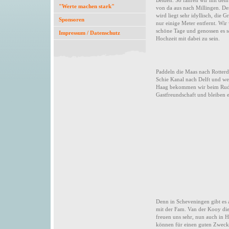
Beiden. So fahren wir mit de
"Werte machen stark"
von da aus nach Millingen. De
wird liegt sehr idyllisch, die 
Sponsoren
nur einige Meter entfernt. Wir
schöne Tage und genossen es s
Impressum / Datenschutz
Hochzeit mit dabei zu sein.
Paddeln die Maas nach Rotter
Schie Kanal nach Delft und we
Haag bekommen wir beim Rude
Gastfreundschaft und bleiben e
Denn in Scheveningen gibt es 
mit der Fam. Van der Kooy die 
freuen uns sehr, nun auch in H
können für einen guten Zweck