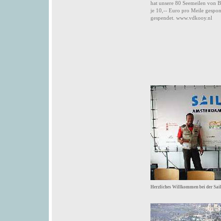
hat unsere 80 Seemeilen von B
je 10,-- Euro pro Meile gespo
gespendet. www.vdkooy.nl
Herzliches Willkommen bei der Sai