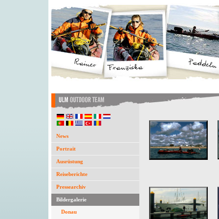
News
Portrait
Ausrüstung
Reiseberichte
Pressearchiv
Bildergalerie
Donau