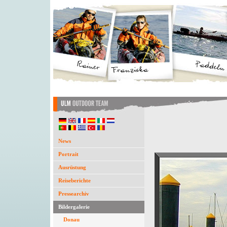
News
Portrait
Ausrüstung
Reiseberichte
Pressearchiv
Bildergalerie
Donau