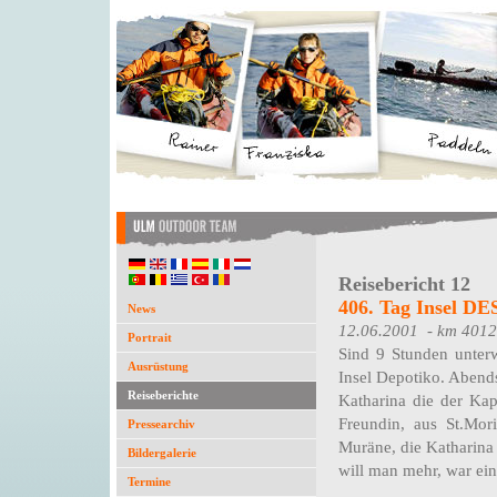
Reisebericht 12
406. Tag Insel 
News
12.06.2001 - km 4012
Portrait
Sind 9 Stunden unter
Ausrüstung
Insel Depotiko. Abends
Reiseberichte
Katharina die der Kap
Freundin, aus St.Mor
Pressearchiv
Muräne, die Katharina
Bildergalerie
will man mehr, war ei
Termine