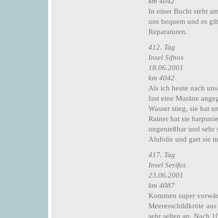
km 4042
In einer Bucht steht a
uns bequem und es gib
Reparaturen.
412. Tag
Insel Sifnos
18.06.2001
km 4042
Als ich heute nach uns
fast eine Muräne angeg
Wasser stieg, sie hat u
Rainer hat sie harpuni
ungenießbar und sehr 
Alufolie und gart sie i
417. Tag
Insel Serifos
23.06.2001
km 4087
Kommen super vorwärts
Meeresschildkröte aus 
sehr selten an. Nach 